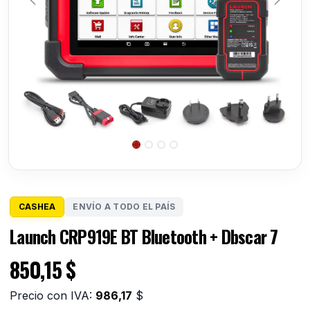
CASHEA
ENVÍO A TODO EL PAÍS
Launch CRP919E BT Bluetooth + Dbscar 7
850,15
$
Precio con IVA:
986,17
$