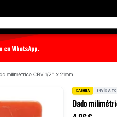
tenos
 o en WhatsApp.
do milimétrico CRV 1/2'' x 21mm
CASHEA
ENVÍO A TO
Dado milimétri