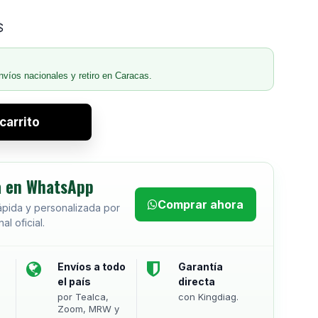
$
nvíos nacionales y retiro en Caracas.
carrito
 en WhatsApp
Comprar ahora
ápida y personalizada por
al oficial.
Envíos a todo
Garantía
el país
directa
por Tealca,
con Kingdiag.
Zoom, MRW y