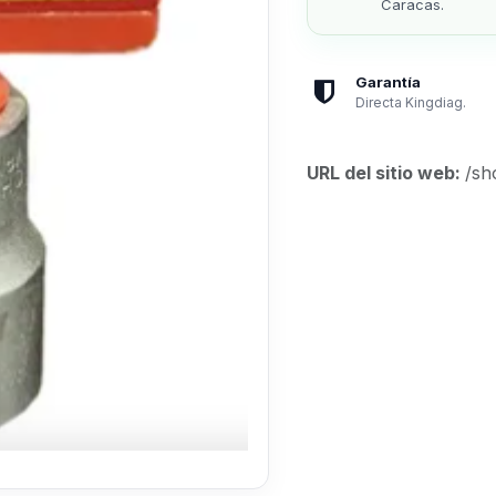
Caracas.
Garantía
Directa Kingdiag.
URL del sitio web:
/sh