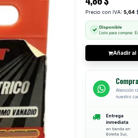
4,86
$
Precio con IVA:
5,64
Disponible
Listo para comprar. E
Añadir al 
Compra
Atención r
nuestro can
Entrega
inmediata
en tienda en
Boleita Sur,