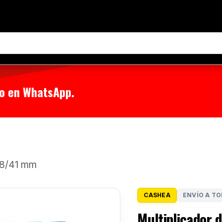
tenos
 o en WhatsApp.
38/41 mm
CASHEA
ENVÍO A TO
Multiplicador 