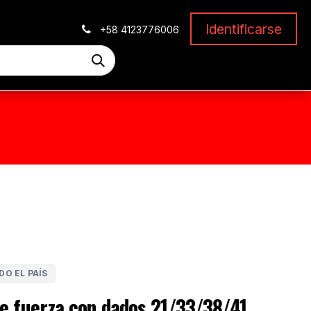
Identificarse
+58 4123776006
DO EL PAÍS
de fuerza con dados 21/33/38/41