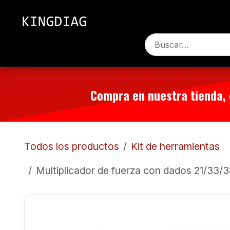
Ir al contenido
Inicio
Productos
Contác
Compra en nuestra tienda,
Todos los productos
Kit de herramientas
Multiplicador de fuerza con dados 21/33/