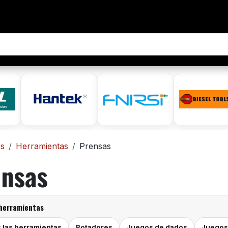
tenos
os
Herramientas
Prensas
ensas
 herramientas
 las herramientas
Botadores
Juegos de dados
Juegos 