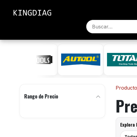
Ir al contenido
Inicio
Productos
Contác
Product
Rango de Precio
Pr
Explora
Todas